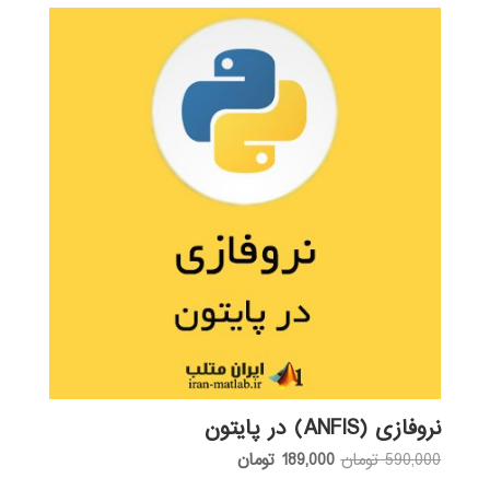
نروفازی (ANFIS) در پایتون
قیمت
قیمت
590,000
تومان
189,000
تومان
اصلی:
فعلی: