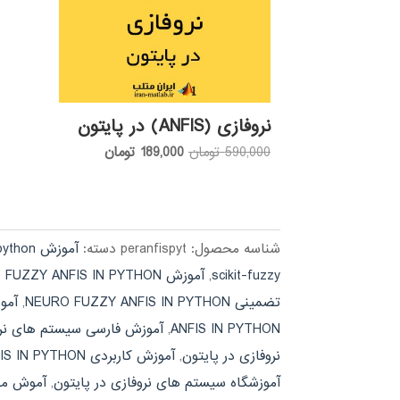
نروفازی (ANFIS) در پایتون
قیمت
قیمت
590,000
تومان
189,000
تومان
اصلی:
فعلی:
590,000 تومان
189,000 تومان.
بود.
شناسه محصول:
peranfispyt
دسته:
آموزش python
scikit-fuzzy
,
آموزش NEURO FUZZY ANFIS IN PYTHON
تضمینی NEURO FUZZY ANFIS IN PYTHON
,
آمو
ANFIS IN PYTHON
,
آموزش فارسی سیستم های نرو
نروفازی در پایتون
,
آموزش کاربردی NEURO FUZZY ANFIS IN PYTHON
آموزشگاه سیستم های نروفازی در پایتون
,
آموش مالتی مدیا THON