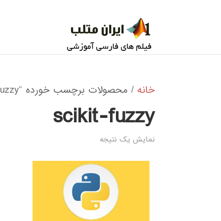
خانه
/ محصولات برچسب خورده “scikit-fuzzy”
scikit-fuzzy
نمایش یک نتیجه