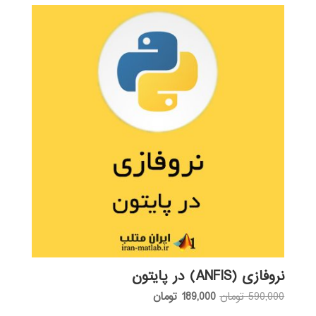
نروفازی (ANFIS) در پایتون
قیمت
قیمت
590,000
تومان
189,000
تومان
اصلی:
فعلی: