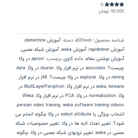
90,000
تومان
نمره
3.68
از 5
شناسه محصول:
all20wek
دسته:
آموزش clementine
,
آموزش rapidminer
,
آموزش weka
,
آموزش شبکه عصبی
,
آموزش نوشتن مقاله
,
داده کاوی
برچسب:
apriori در وکا
چیست؟
,
associate در نرم افزار وکا
,
cluster در وکا
,
data
mining در وکا
,
explorer در وکا چیست؟
,
j48 در نرم افزار
kmeans در نرم افزار وکا
,
weka
,
MultiLayerPercptron در
وکا
,
normalization در وکا
,
PCA در نرم افزار وکا
,
Weka
,
persian video training
,
weka software training videoo
انتخاب ویژگی یا select attribute در وکا چگونه انجام می
شود؟
,
تغییر تعداد لایه ها در وکا
,
تغییر خصوصیات شبکه
عصبی در weka
,
تغییر نرونهای شبکه عصبی در وکا
,
چگونه