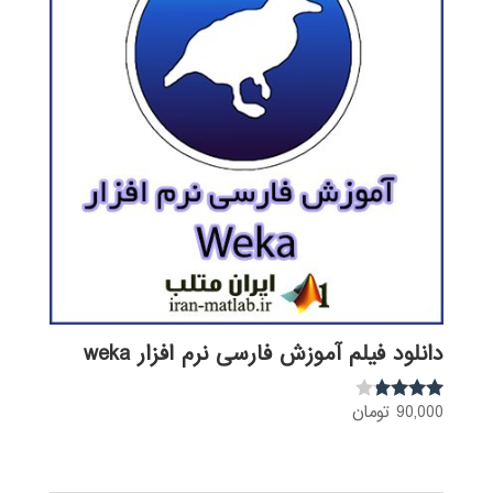
دانلود فیلم آموزش فارسی نرم افزار weka
90,000
تومان
نمره
3.68
از 5