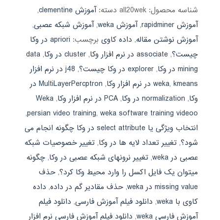
شناسه محصول:
all20wek
دسته:
آموزش clementine
,
آموزش rapidminer
,
آموزش weka
,
آموزش شبکه عصبی
,
آموزش نوشتن مقاله
,
داده کاوی
برچسب:
apriori در وکا
چیست؟
,
associate در نرم افزار وکا
,
cluster در وکا
,
data
mining در وکا
,
explorer در وکا چیست؟
,
j48 در نرم افزار
kmeans در نرم افزار وکا
,
weka
,
MultiLayerPercptron در
وکا
,
normalization در وکا
,
PCA در نرم افزار وکا
,
Weka
,
persian video training
,
weka software training videoo
انتخاب ویژگی یا select attribute در وکا چگونه انجام می
شود؟
,
تغییر تعداد لایه ها در وکا
,
تغییر خصوصیات شبکه
عصبی در weka
,
تغییر نرونهای شبکه عصبی در وکا
,
چگونه
میتوان یک فایل اکسل را وارد محیط وکا کرد؟
,
حذف
missing value در weka
,
حذف مقادیر گم در داده
,
داده
کاوی با weka
,
دانلود فیلم آموزش فارسی
,
دانلود فیلم
آموزش فارسی weka
,
دانلود فیلم آموزش فارسی نرم افزار