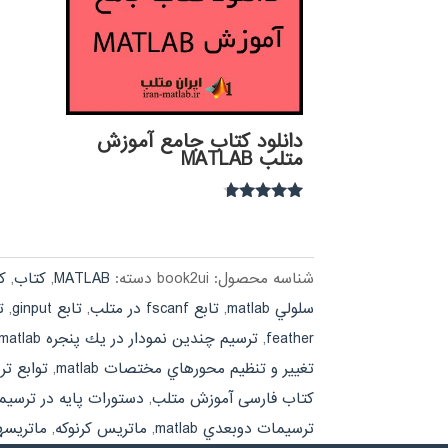
دانلود کتاب جامع آموزش
متلب MATLAB
نمره
4.54
از 5
شناسه محصول:
book2ui
دسته:
MATLAB
,
کتاب
,
ک
سلولي matlab
,
تابع fscanf در متلب
,
تابع ginput
,
تاب
feather
,
ترسيم چندين نمودار در يك پنجره matlab
تغيير و تنظيم محورهاي مختصات matlab
,
توابع ترسيم stem و b
کتاب فارسی آموزش متلب
,
دستورات پايه در ترسيمات ab
ترسيمات دوبعدي matlab
,
ماتريس كرنوكه
,
ماتريسه