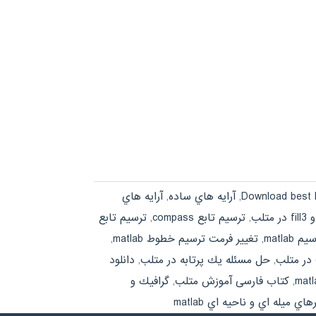
Download best
,
آرايه هاي ساده
,
آرايه هاي
,
ترسيم تابع compass
,
ترسيم تابع
matla
,
تغيير فرمت ترسيم خطوط matlab
,
,
حل مسئله يك پرتابه در متلب
,
دانلود
,
کتاب فارسی آموزش متلب
,
گرافيك و
اي ميله اي و ناحيه اي matlab