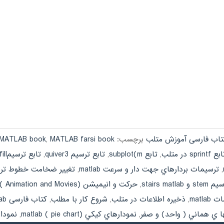
تاب فارسی آموزش متلب
برچسب:
MATLAB farsi book
,
 MATLAB book
ع sprintf در متلب
,
تابع subplot(m
,
تابع ترسيم quiver3
,
تابع ترسيمfillو fill3 در متلب
,
ترسيمات بردارهاي جهت دار و سرعت matlab
,
تغيير ضخامت خطوط ترسيم b
stairs matla
,
حركت و انيميشن (Animation and Movies ) در متلب
matl
,
ذخيره اطلاعات در متلب
,
شروع كار با مطلب
,
کتاب فارسی matlab
ا ي هماني ( واحد) و صفر
,
نمودارهاي كيكي (pie chart ) matlab
,
نموداره