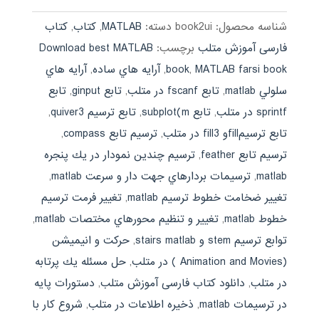
شناسه محصول:
book2ui
دسته:
MATLAB
,
کتاب
,
کتاب
فارسی آموزش متلب
برچسب:
Download best MATLAB
MATLAB farsi book
,
book
,
آرايه هاي ساده
,
آرايه هاي
سلولي matlab
,
تابع fscanf در متلب
,
تابع ginput
,
تابع
sprintf در متلب
,
تابع subplot(m
,
تابع ترسيم quiver3
,
تابع ترسيمfillو fill3 در متلب
,
ترسيم تابع compass
,
ترسيم تابع feather
,
ترسيم چندين نمودار در يك پنجره
matlab
,
ترسيمات بردارهاي جهت دار و سرعت matlab
,
تغيير ضخامت خطوط ترسيم matlab
,
تغيير فرمت ترسيم
خطوط matlab
,
تغيير و تنظيم محورهاي مختصات matlab
,
توابع ترسيم stem و stairs matlab
,
حركت و انيميشن
(Animation and Movies ) در متلب
,
حل مسئله يك پرتابه
در متلب
,
دانلود کتاب فارسی آموزش متلب
,
دستورات پايه
در ترسيمات matlab
,
ذخيره اطلاعات در متلب
,
شروع كار با