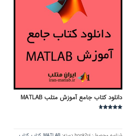
دانلود کتاب جامع آموزش متلب MATLAB
نمره
4.54
از 5
شناسه محصول:
book2ui
دسته:
MATLAB
,
کتاب
,
کتاب