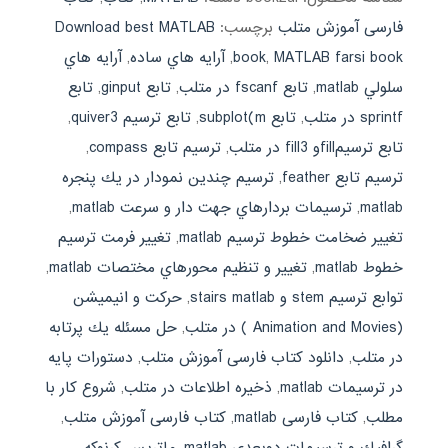
فارسی آموزش متلب
برچسب:
Download best MATLAB
MATLAB farsi book
,
book
,
آرايه هاي ساده
,
آرايه هاي
سلولي matlab
,
تابع fscanf در متلب
,
تابع ginput
,
تابع
sprintf در متلب
,
تابع subplot(m
,
تابع ترسيم quiver3
,
تابع ترسيمfillو fill3 در متلب
,
ترسيم تابع compass
,
ترسيم تابع feather
,
ترسيم چندين نمودار در يك پنجره
matlab
,
ترسيمات بردارهاي جهت دار و سرعت matlab
,
تغيير ضخامت خطوط ترسيم matlab
,
تغيير فرمت ترسيم
خطوط matlab
,
تغيير و تنظيم محورهاي مختصات matlab
,
توابع ترسيم stem و stairs matlab
,
حركت و انيميشن
(Animation and Movies ) در متلب
,
حل مسئله يك پرتابه
در متلب
,
دانلود کتاب فارسی آموزش متلب
,
دستورات پايه
در ترسيمات matlab
,
ذخيره اطلاعات در متلب
,
شروع كار با
مطلب
,
کتاب فارسی matlab
,
کتاب فارسی آموزش متلب
,
گرافيك و ترسيمات دوبعدي matlab
,
ماتريس كرنوكه
,