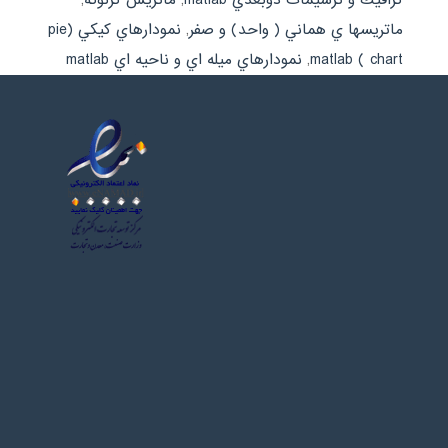
ماتريسها ي هماني ( واحد) و صفر
,
نمودارهاي كيكي (pie
chart ) matlab
,
نمودارهاي ميله اي و ناحيه اي matlab