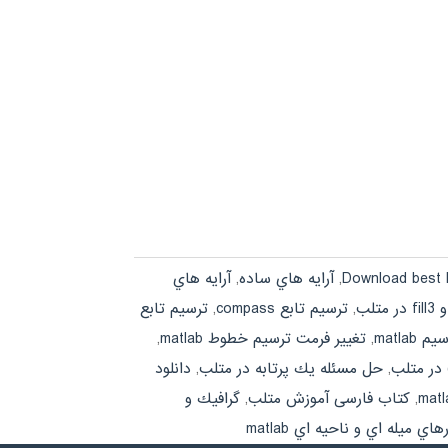
Download best
,
آرايه هاي ساده
,
آرايه هاي
,
ترسيم تابع compass
,
ترسيم تابع
matla
,
تغيير فرمت ترسيم خطوط matlab
,
,
حل مسئله يك پرتابه در متلب
,
دانلود
,
کتاب فارسی آموزش متلب
,
گرافيك و
اي ميله اي و ناحيه اي matlab