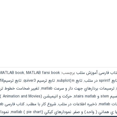
تاب فارسی آموزش متلب
برچسب:
MATLAB farsi book
,
 MATLAB book
ع sprintf در متلب
,
تابع subplot(m
,
تابع ترسيم quiver3
,
تابع ترسيمfillو fill3 در متلب
,
ترسيمات بردارهاي جهت دار و سرعت matlab
,
تغيير ضخامت خطوط ترسيم b
stairs matla
,
حركت و انيميشن (Animation and Movies ) در متلب
matl
,
ذخيره اطلاعات در متلب
,
شروع كار با مطلب
,
کتاب فارسی matlab
ا ي هماني ( واحد) و صفر
,
نمودارهاي كيكي (pie chart ) matlab
,
نموداره