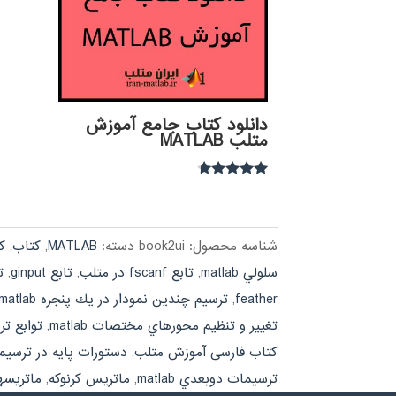
دانلود کتاب جامع آموزش
متلب MATLAB
نمره
4.54
از 5
شناسه محصول:
book2ui
دسته:
MATLAB
,
کتاب
,
ک
سلولي matlab
,
تابع fscanf در متلب
,
تابع ginput
,
تاب
feather
,
ترسيم چندين نمودار در يك پنجره matlab
تغيير و تنظيم محورهاي مختصات matlab
,
توابع ترسيم stem و b
کتاب فارسی آموزش متلب
,
دستورات پايه در ترسيمات ab
ترسيمات دوبعدي matlab
,
ماتريس كرنوكه
,
ماتريسه