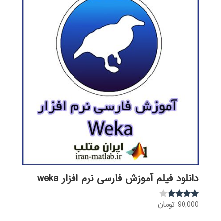
دانلود فیلم آموزش فارسی نرم افزار weka
90,000
تومان
نمره
3.68
از 5