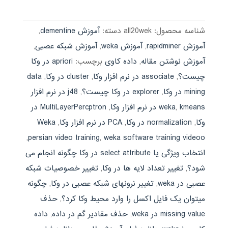
شناسه محصول:
all20wek
دسته:
آموزش clementine
,
آموزش rapidminer
,
آموزش weka
,
آموزش شبکه عصبی
,
آموزش نوشتن مقاله
,
داده کاوی
برچسب:
apriori در وکا
چیست؟
,
associate در نرم افزار وکا
,
cluster در وکا
,
data
mining در وکا
,
explorer در وکا چیست؟
,
j48 در نرم افزار
kmeans در نرم افزار وکا
,
weka
,
MultiLayerPercptron در
وکا
,
normalization در وکا
,
PCA در نرم افزار وکا
,
Weka
,
persian video training
,
weka software training videoo
انتخاب ویژگی یا select attribute در وکا چگونه انجام می
شود؟
,
تغییر تعداد لایه ها در وکا
,
تغییر خصوصیات شبکه
عصبی در weka
,
تغییر نرونهای شبکه عصبی در وکا
,
چگونه
میتوان یک فایل اکسل را وارد محیط وکا کرد؟
,
حذف
missing value در weka
,
حذف مقادیر گم در داده
,
داده