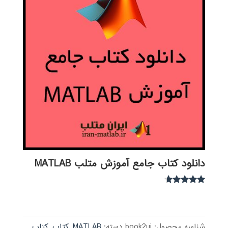
دانلود کتاب جامع آموزش متلب MATLAB
نمره
4.54
از 5
شناسه محصول:
book2ui
دسته:
MATLAB
,
کتاب
,
کتاب