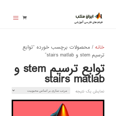
خانه
/ محصولات برچسب خورده “توابع
ترسيم stem و stairs matlab”
توابع ترسيم stem و
stairs matlab
نمایش یک نتیجه