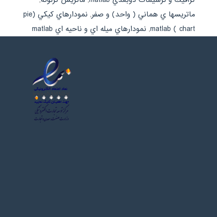
ماتريسها ي هماني ( واحد) و صفر
,
نمودارهاي كيكي (pie
chart ) matlab
,
نمودارهاي ميله اي و ناحيه اي matlab