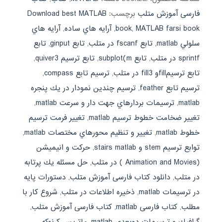
فارسی آموزش متلب
برچسب:
Download best MATLAB
MATLAB farsi book
,
book
,
آرايه هاي ساده
,
آرايه هاي
سلولي matlab
,
تابع fscanf در متلب
,
تابع ginput
,
تابع
sprintf در متلب
,
تابع subplot(m
,
تابع ترسيم quiver3
,
تابع ترسيمfillو fill3 در متلب
,
ترسيم تابع compass
,
ترسيم تابع feather
,
ترسيم چندين نمودار در يك پنجره
matlab
,
ترسيمات بردارهاي جهت دار و سرعت matlab
,
تغيير ضخامت خطوط ترسيم matlab
,
تغيير فرمت ترسيم
خطوط matlab
,
تغيير و تنظيم محورهاي مختصات matlab
,
توابع ترسيم stem و stairs matlab
,
حركت و انيميشن
(Animation and Movies ) در متلب
,
حل مسئله يك پرتابه
در متلب
,
دانلود کتاب فارسی آموزش متلب
,
دستورات پايه
در ترسيمات matlab
,
ذخيره اطلاعات در متلب
,
شروع كار با
مطلب
,
کتاب فارسی matlab
,
کتاب فارسی آموزش متلب
,
گرافيك و ترسيمات دوبعدي matlab
,
ماتريس كرنوكه
,