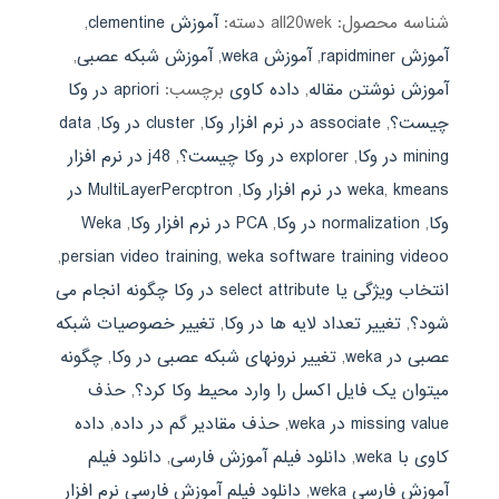
شناسه محصول:
all20wek
دسته:
آموزش clementine
,
آموزش rapidminer
,
آموزش weka
,
آموزش شبکه عصبی
,
آموزش نوشتن مقاله
,
داده کاوی
برچسب:
apriori در وکا
چیست؟
,
associate در نرم افزار وکا
,
cluster در وکا
,
data
mining در وکا
,
explorer در وکا چیست؟
,
j48 در نرم افزار
kmeans در نرم افزار وکا
,
weka
,
MultiLayerPercptron در
وکا
,
normalization در وکا
,
PCA در نرم افزار وکا
,
Weka
,
persian video training
,
weka software training videoo
انتخاب ویژگی یا select attribute در وکا چگونه انجام می
شود؟
,
تغییر تعداد لایه ها در وکا
,
تغییر خصوصیات شبکه
عصبی در weka
,
تغییر نرونهای شبکه عصبی در وکا
,
چگونه
میتوان یک فایل اکسل را وارد محیط وکا کرد؟
,
حذف
missing value در weka
,
حذف مقادیر گم در داده
,
داده
کاوی با weka
,
دانلود فیلم آموزش فارسی
,
دانلود فیلم
آموزش فارسی weka
,
دانلود فیلم آموزش فارسی نرم افزار