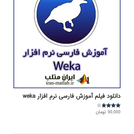
دانلود فیلم آموزش فارسی نرم افزار weka
90,000
تومان
نمره
3.68
از 5