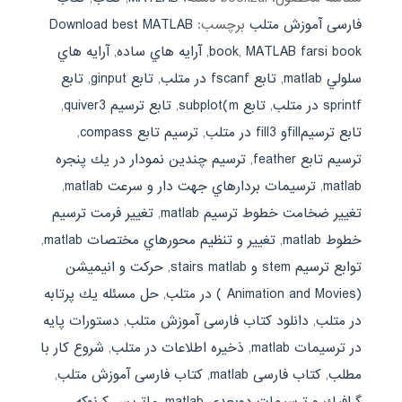
فارسی آموزش متلب
برچسب:
Download best MATLAB
MATLAB farsi book
,
book
,
آرايه هاي ساده
,
آرايه هاي
سلولي matlab
,
تابع fscanf در متلب
,
تابع ginput
,
تابع
sprintf در متلب
,
تابع subplot(m
,
تابع ترسيم quiver3
,
تابع ترسيمfillو fill3 در متلب
,
ترسيم تابع compass
,
ترسيم تابع feather
,
ترسيم چندين نمودار در يك پنجره
matlab
,
ترسيمات بردارهاي جهت دار و سرعت matlab
,
تغيير ضخامت خطوط ترسيم matlab
,
تغيير فرمت ترسيم
خطوط matlab
,
تغيير و تنظيم محورهاي مختصات matlab
,
توابع ترسيم stem و stairs matlab
,
حركت و انيميشن
(Animation and Movies ) در متلب
,
حل مسئله يك پرتابه
در متلب
,
دانلود کتاب فارسی آموزش متلب
,
دستورات پايه
در ترسيمات matlab
,
ذخيره اطلاعات در متلب
,
شروع كار با
مطلب
,
کتاب فارسی matlab
,
کتاب فارسی آموزش متلب
,
گرافيك و ترسيمات دوبعدي matlab
,
ماتريس كرنوكه
,