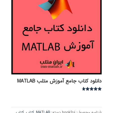
دانلود کتاب جامع آموزش متلب MATLAB
نمره
4.54
از 5
شناسه محصول:
book2ui
دسته:
MATLAB
,
کتاب
,
کتاب