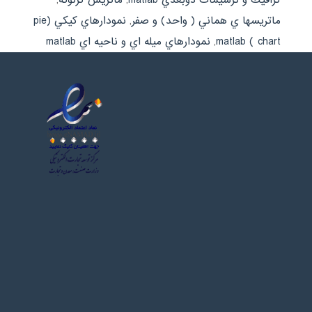
ماتريسها ي هماني ( واحد) و صفر
,
نمودارهاي كيكي (pie
chart ) matlab
,
نمودارهاي ميله اي و ناحيه اي matlab