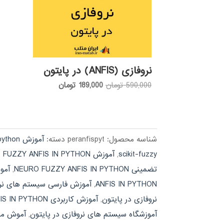
نروفازی (ANFIS) در پایتون
قیمت
قیمت
590,000
تومان
189,000
تومان
اصلی:
فعلی:
590,000 تومان
189,000 تومان.
بود.
شناسه محصول:
peranfispyt
دسته:
آموزش python
scikit-fuzzy
,
آموزش NEURO FUZZY ANFIS IN PYTHON
تضمینی NEURO FUZZY ANFIS IN PYTHON
,
آمو
ANFIS IN PYTHON
,
آموزش فارسی سیستم های نرو
نروفازی در پایتون
,
آموزش کاربردی NEURO FUZZY ANFIS IN PYTHON
آموزشگاه سیستم های نروفازی در پایتون
,
آموش مالتی مدیا THON