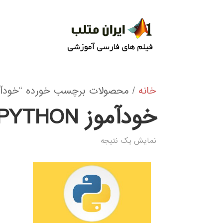
خانه
/ محصولات برچسب خورده “خودآموز  FUZZY ANFIS IN PYTHON
خودآموز NEURO FUZZY ANFIS IN PYTHON
نمایش یک نتیجه