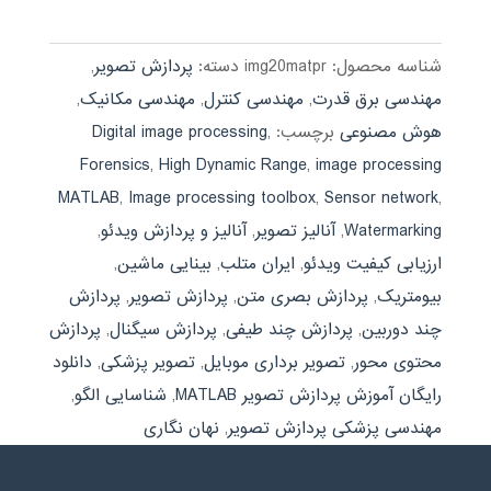
499,000 تومان
189,000 تومان.
بود.
شناسه محصول:
img20matpr
دسته:
پردازش تصویر
,
مهندسی برق قدرت
,
مهندسی کنترل
,
مهندسی مکانیک
,
هوش مصنوعی
برچسب:
,
Digital image processing
Forensics
,
High Dynamic Range
,
image processing
MATLAB
,
Image processing toolbox
,
Sensor network
,
Watermarking
,
آنالیز تصویر
,
آنالیز و پردازش ویدئو
,
ارزیابی کیفیت ویدئو
,
ایران متلب
,
بینایی ماشین
,
بیومتریک
,
پردازش بصری متن
,
پردازش تصویر
,
پردازش
چند دوربین
,
پردازش چند طیفی
,
پردازش سیگنال
,
پردازش
محتوی محور
,
تصویر برداری موبایل
,
تصویر پزشکی
,
دانلود
رایگان آموزش پردازش تصویر MATLAB
,
شناسایی الگو
,
مهندسی پزشکی پردازش تصویر
,
نهان نگاری