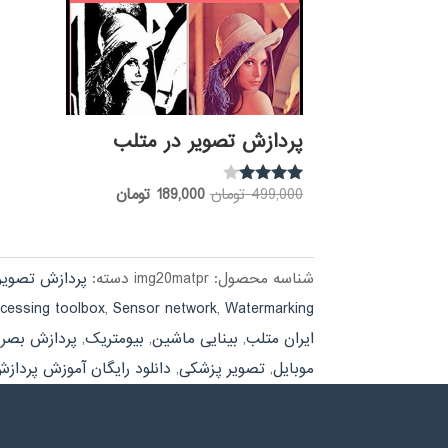
پردازش تصویر در متلب
قیمت
قیمت
499,000
تومان
189,000
تومان
نمره
3.88
اصلی:
فعلی:
از 5
499,000 تومان
189,000 تومان.
بود.
شناسه محصول:
img20matpr
دسته:
پردازش تصویر
cessing toolbox
,
Sensor network
,
Watermarking
ایران متلب
,
بینایی ماشین
,
بیومتریک
,
پردازش بصر
موبایل
,
تصویر پزشکی
,
دانلود رایگان آموزش پردازش تصو