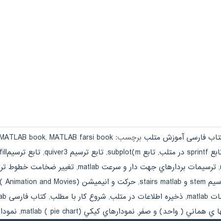
تاب فارسی آموزش متلب
برچسب:
MATLAB farsi book
,
 MATLAB book
ع sprintf در متلب
,
تابع subplot(m
,
تابع ترسيم quiver3
,
تابع ترسيمfillو fill3 در متلب
,
ترسيمات بردارهاي جهت دار و سرعت matlab
,
تغيير ضخامت خطوط ترسيم b
stairs matla
,
حركت و انيميشن (Animation and Movies ) در متلب
matl
,
ذخيره اطلاعات در متلب
,
شروع كار با مطلب
,
کتاب فارسی matlab
ا ي هماني ( واحد) و صفر
,
نمودارهاي كيكي (pie chart ) matlab
,
نموداره