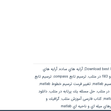
Download best
,
آرايه هاي ساده
,
آرايه هاي
,
ترسيم تابع compass
,
ترسيم تابع
matla
,
تغيير فرمت ترسيم خطوط matlab
,
,
حل مسئله يك پرتابه در متلب
,
دانلود
,
کتاب فارسی آموزش متلب
,
گرافيك و
اي ميله اي و ناحيه اي matlab