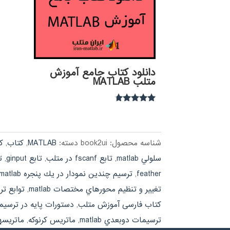
دانلود کتاب جامع آموزش
متلب MATLAB
نمره
4.54
از 5
شناسه محصول:
book2ui
دسته:
MATLAB
,
کتاب
,
ک
سلولي matlab
,
تابع fscanf در متلب
,
تابع ginput
,
تاب
feather
,
ترسيم چندين نمودار در يك پنجره matlab
تغيير و تنظيم محورهاي مختصات matlab
,
توابع ترسيم stem و b
کتاب فارسی آموزش متلب
,
دستورات پايه در ترسيمات ab
ترسيمات دوبعدي matlab
,
ماتريس كرنوكه
,
ماتريسه