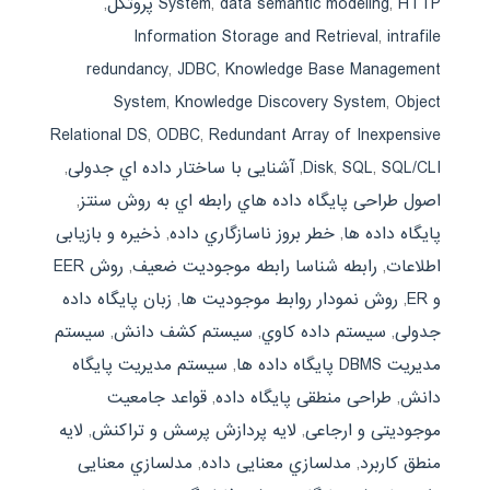
HTTP پروتکل
,
data semantic modeling
,
System
,
Information Storage and Retrieval
,
intrafile
redundancy
,
JDBC
,
Knowledge Base Management
System
,
Knowledge Discovery System
,
Object
Relational DS
,
ODBC
,
Redundant Array of Inexpensive
SQL/CLI
,
SQL
,
Disk
,
آشنایی با ساختار داده اي جدولی
,
اصول طراحی پایگاه داده هاي رابطه اي به روش سنتز
,
پایگاه داده ها
,
خطر بروز ناسازگاري داده
,
ذخیره و بازیابی
اطلاعات
,
رابطه شناسا رابطه موجودیت ضعیف
,
روش EER
و ER
,
روش نمودار روابط موجودیت ها
,
زبان پایگاه داده
جدولی
,
سیستم داده کاوي
,
سیستم کشف دانش
,
سیستم
مدیریت DBMS پایگاه داده ها
,
سیستم مدیریت پایگاه
دانش
,
طراحی منطقی پایگاه داده
,
قواعد جامعیت
موجودیتی و ارجاعی
,
لایه پردازش پرسش و تراکنش
,
لایه
منطق کاربرد
,
مدلسازي معنایی داده
,
مدلسازي معنایی