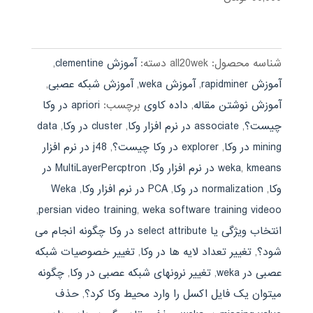
3.68
از 5
شناسه محصول:
all20wek
دسته:
آموزش clementine
,
آموزش rapidminer
,
آموزش weka
,
آموزش شبکه عصبی
,
آموزش نوشتن مقاله
,
داده کاوی
برچسب:
apriori در وکا
چیست؟
,
associate در نرم افزار وکا
,
cluster در وکا
,
data
mining در وکا
,
explorer در وکا چیست؟
,
j48 در نرم افزار
kmeans در نرم افزار وکا
,
weka
,
MultiLayerPercptron در
وکا
,
normalization در وکا
,
PCA در نرم افزار وکا
,
Weka
,
persian video training
,
weka software training videoo
انتخاب ویژگی یا select attribute در وکا چگونه انجام می
شود؟
,
تغییر تعداد لایه ها در وکا
,
تغییر خصوصیات شبکه
عصبی در weka
,
تغییر نرونهای شبکه عصبی در وکا
,
چگونه
میتوان یک فایل اکسل را وارد محیط وکا کرد؟
,
حذف