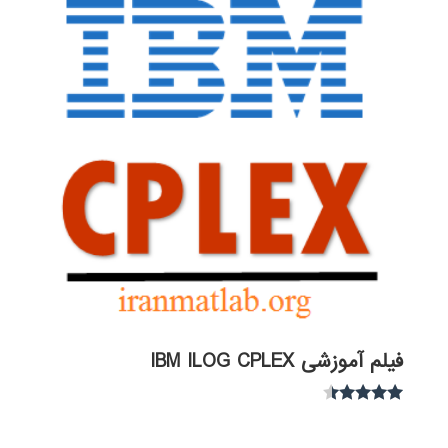
فیلم آموزشی IBM ILOG CPLEX
نمره
4.30
از 5