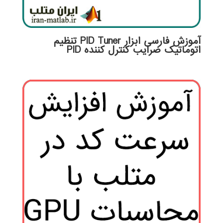
آموزش فارسی ابزار PID Tuner تنظیم
اتوماتیک ضرایب کنترل کننده PID