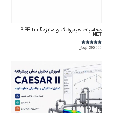
محاسبات هیدرولیک و سایزینگ با PIPE
NET
390,000
تومان
نمره
5.00
از 5