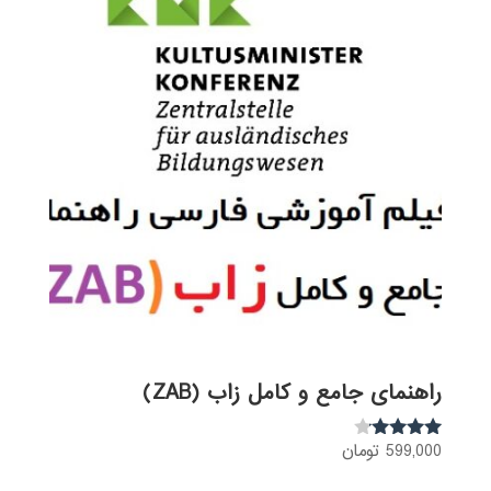
راهنمای جامع و کامل زاب (ZAB)
599,000
تومان
نمره
4.00
از 5