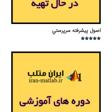
اصول پيشرفته سرپرستي
نمره
5.00
از 5