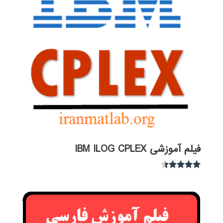
فیلم آموزشی IBM ILOG CPLEX
نمره
4.30
از 5