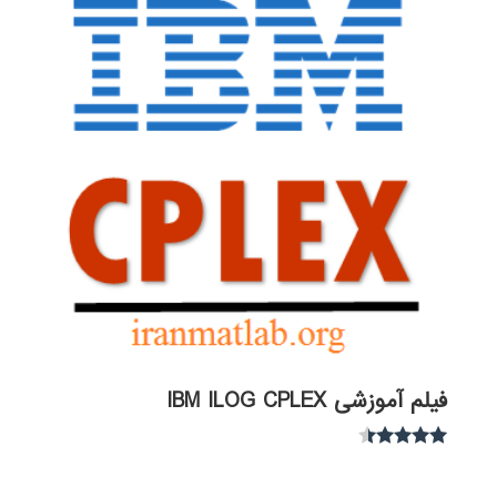
فیلم آموزشی IBM ILOG CPLEX
نمره
4.30
از 5