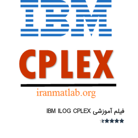
فیلم آموزشی IBM ILOG CPLEX
نمره
4.30
از 5