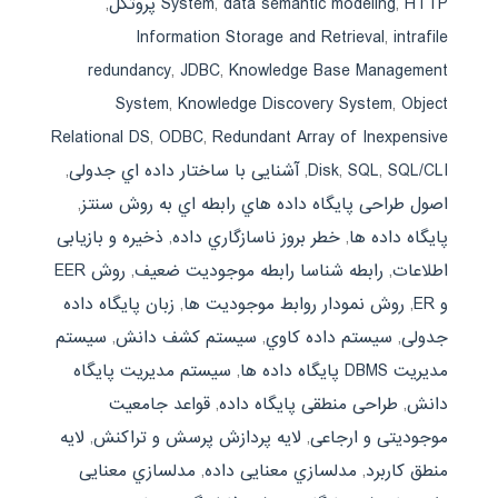
HTTP پروتکل
,
data semantic modeling
,
System
,
Information Storage and Retrieval
,
intrafile
redundancy
,
JDBC
,
Knowledge Base Management
System
,
Knowledge Discovery System
,
Object
Relational DS
,
ODBC
,
Redundant Array of Inexpensive
SQL/CLI
,
SQL
,
Disk
,
آشنایی با ساختار داده اي جدولی
,
اصول طراحی پایگاه داده هاي رابطه اي به روش سنتز
,
پایگاه داده ها
,
خطر بروز ناسازگاري داده
,
ذخیره و بازیابی
اطلاعات
,
رابطه شناسا رابطه موجودیت ضعیف
,
روش EER
و ER
,
روش نمودار روابط موجودیت ها
,
زبان پایگاه داده
جدولی
,
سیستم داده کاوي
,
سیستم کشف دانش
,
سیستم
مدیریت DBMS پایگاه داده ها
,
سیستم مدیریت پایگاه
دانش
,
طراحی منطقی پایگاه داده
,
قواعد جامعیت
موجودیتی و ارجاعی
,
لایه پردازش پرسش و تراکنش
,
لایه
منطق کاربرد
,
مدلسازي معنایی داده
,
مدلسازي معنایی