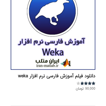
دانلود فیلم آموزش فارسی نرم افزار weka
90,000
تومان
نمره
3.68
از 5