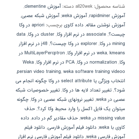
شناسه محصول:
all20wek
دسته:
آموزش clementine
,
آموزش rapidminer
,
آموزش weka
,
آموزش شبکه عصبی
,
آموزش نوشتن مقاله
,
داده کاوی
برچسب:
apriori در وکا
چیست؟
,
associate در نرم افزار وکا
,
cluster در وکا
,
data
mining در وکا
,
explorer در وکا چیست؟
,
j48 در نرم افزار
kmeans در نرم افزار وکا
,
weka
,
MultiLayerPercptron در
وکا
,
normalization در وکا
,
PCA در نرم افزار وکا
,
Weka
,
persian video training
,
weka software training videoo
انتخاب ویژگی یا select attribute در وکا چگونه انجام می
شود؟
,
تغییر تعداد لایه ها در وکا
,
تغییر خصوصیات شبکه
عصبی در weka
,
تغییر نرونهای شبکه عصبی در وکا
,
چگونه
میتوان یک فایل اکسل را وارد محیط وکا کرد؟
,
حذف
missing value در weka
,
حذف مقادیر گم در داده
,
داده
کاوی با weka
,
دانلود فیلم آموزش فارسی
,
دانلود فیلم
آموزش فارسی weka
,
دانلود فیلم آموزش فارسی نرم افزار