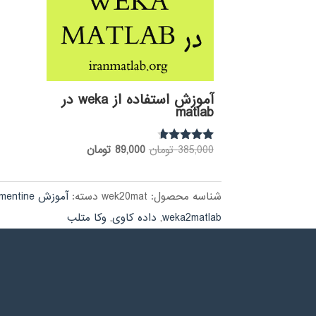
آموزش استفاده از weka در
matlab
قیمت
قیمت
385,000
تومان
89,000
تومان
نمره
4.50
اصلی:
فعلی:
از 5
385,000 تومان
89,000 تومان.
شناسه محصول:
wek20mat
دسته:
آموزش clementine
بود.
weka2matlab
,
داده کاوی
,
وكا متلب