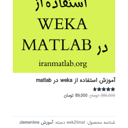
آموزش استفاده از weka در matlab
قیمت
قیمت
385,000
تومان
89,000
تومان
نمره
4.50
اصلی:
فعلی:
از 5
385,000 تومان
89,000 تومان.
بود.
شناسه محصول:
wek20mat
دسته:
آموزش clementine
,