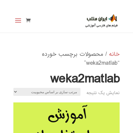
خانه
/ محصولات برچسب خورده
“weka2matlab”
weka2matlab
نمایش یک نتیجه