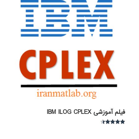
فیلم آموزشی IBM ILOG CPLEX
نمره
4.30
از 5