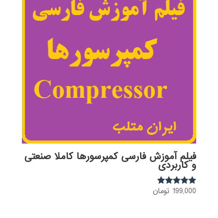
فیلم آموزش فارسی کمپرسورها کاملا صنعتی
و کاربردی
199,000
تومان
نمره
5.00
از 5