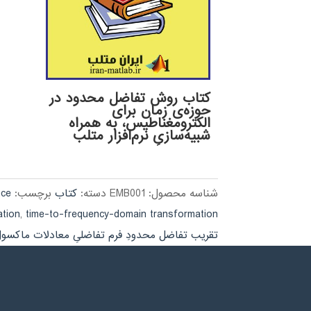
کتاب روش تفاضل محدود در
حوزه‌ی زمان برای
الکترومغناطیس، به همراه
شبیه‌سازیِ نرم‌افزار متلب
شناسه محصول:
EMB001
دسته:
کتاب
برچسب:
nce
ation
,
time-to-frequency-domain transformation
تقریب تفاضل محدودِ فرم تفاضلیِ معادلات ماکسو