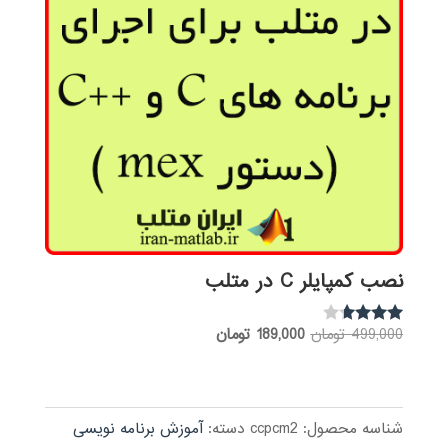
نصب کمپایلر C در متلب
قیمت
قیمت
499,000
تومان
189,000
تومان
نمره
3.53
اصلی:
فعلی:
از 5
499,000 تومان
189,000 تومان.
بود.
شناسه محصول:
ccpcm2
دسته:
آموزش برنامه نویسی