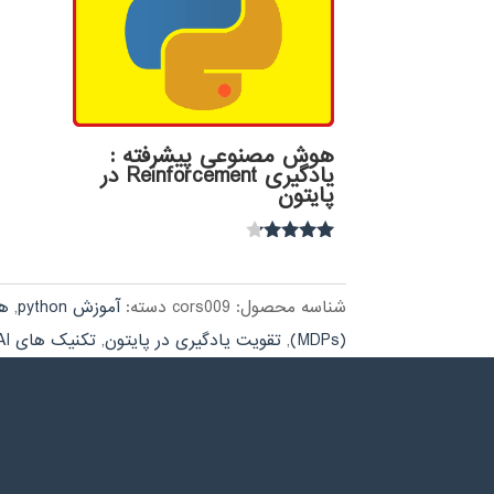
هوش مصنوعی پیشرفته :
یادگیری Reinforcement در
پایتون
نمره
4.00
از 5
شناسه محصول:
cors009
دسته:
آموزش python
,
ه
(MDPs)
,
تقویت یادگیری در پایتون
,
تکنیک های AI