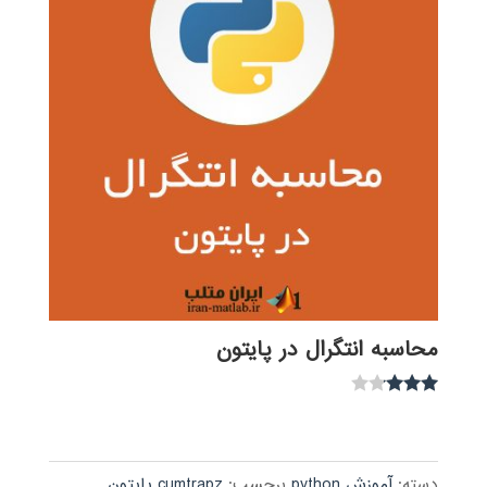
محاسبه انتگرال در پایتون
نمره
3.00
از 5
دسته:
آموزش python
برچسب:
cumtrapz پایتون
,