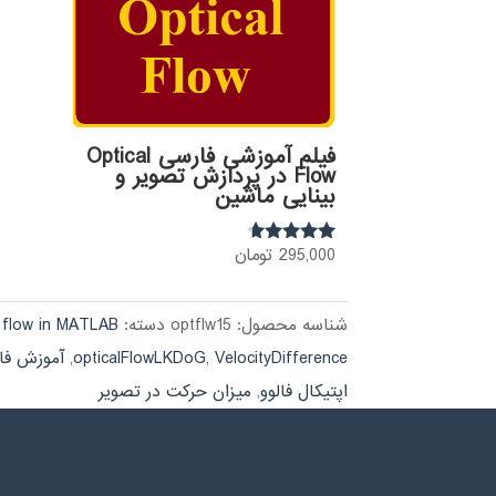
فیلم آموزشی فارسی Optical
Flow در پردازش تصویر و
بینایی ماشین
295,000
تومان
نمره
4.50
از 5
شناسه محصول:
optflw15
دسته:
l flow in MATLAB
VelocityDifference
,
opticalFlowLKDoG
,
آموزش فارسی flow
اپتیکال فالوو
,
میزان حرکت در تصویر