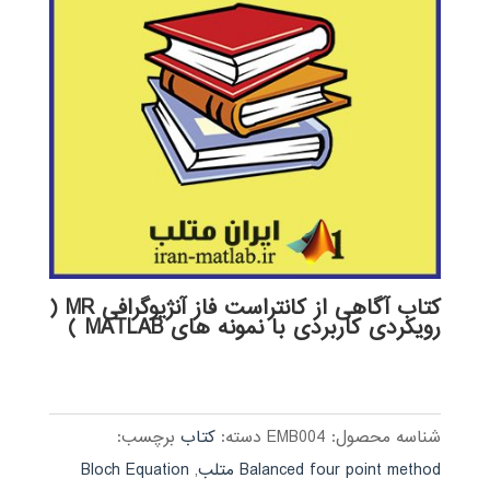
کتاب آگاهی از کانتراست فاز آنژیوگرافی MR (
رویکردی کاربردی با نمونه های MATLAB )
شناسه محصول:
EMB004
دسته:
کتاب
برچسب:
Balanced four point method متلب
,
Bloch Equation