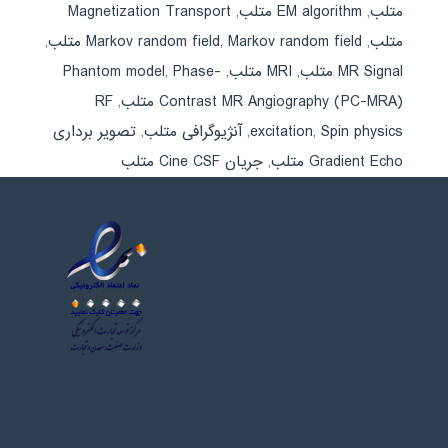
متلب
,
EM algorithm متلب
,
Magnetization Transport
متلب
,
Markov random field متلب
,
Markov random field
,
MR Signal متلب
,
MRI متلب
,
Phase-
,
Phantom model
Contrast MR Angiography (PC-MRA) متلب
,
RF
Spin physics
,
excitation
,
آنژیوگرافی متلب
,
تصویر برداری
Gradient Echo متلب
,
جریان Cine CSF متلب