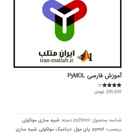
آموزش فارسی PyMOL
295,000
تومان
نمره
4.00
از 5
شناسه محصول:
py20mol
دسته:
شبیه سازی مولکولی
برچسب:
pymol
,
پای مول
,
دینامیک مولکولی
,
شبیه سازی