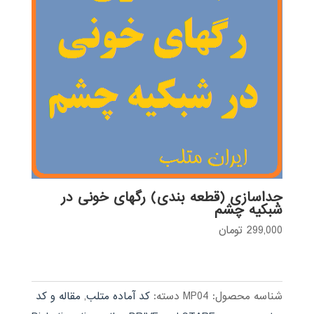
جداسازی (قطعه بندی) رگهای خونی در
شبکیه چشم
299,000
تومان
شناسه محصول:
MP04
دسته:
کد آماده متلب
,
مقاله و کد