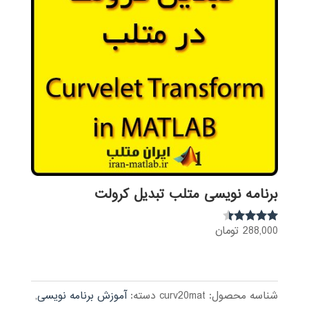
برنامه نویسی متلب تبدیل کرولت
288,000
تومان
نمره
4.25
از 5
شناسه محصول:
curv20mat
دسته:
آموزش برنامه نویسی
,