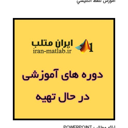
آموزش تلفظ انگليسي
ارائه مطالب POWERPOINT