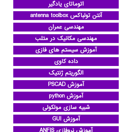
اتوماتای یادگیر
آنتن تولباکس antenna toolbox
مهندسی عمران
مهندسی مکانیک در متلب
آموزش سیستم های فازی
داده کاوی
الگوریتم ژنتیک
آموزش PSCAD
آموزش python
شبیه سازی مولکولی
آموزش GUI
آموزش نروفازی ANFIS