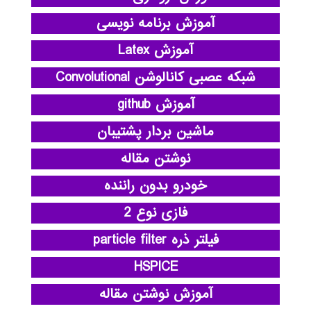
آموزش برنامه نویسی
آموزش Latex
شبکه عصبی کانالوشن Convolutional
آموزش github
ماشین بردار پشتیبان
نوشتن مقاله
خودرو بدون راننده
فازی نوع 2
فیلتر ذره particle filter
HSPICE
آموزش نوشتن مقاله