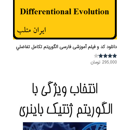
دانلود کد و فیلم آموزشی فارسی الگوریتم تكامل تفاضلي
295,000
تومان
نمره
4.00
از 5