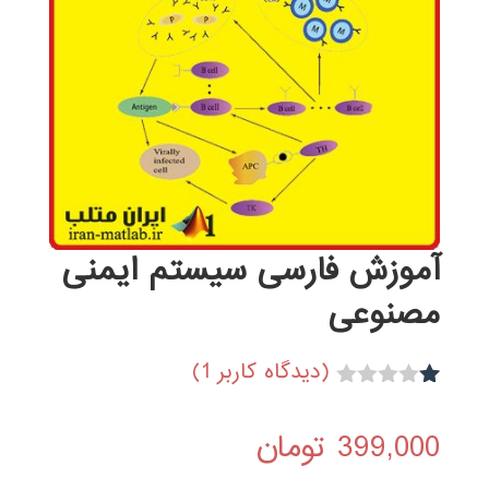
آموزش فارسی سیستم ایمنی
مصنوعی
(دیدگاه کاربر
1
)
1
ام
تیا
399,000
تومان
ز
1.
00