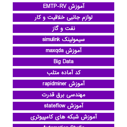
آموزش EMTP-RV
لوازم جانبی خلاقیت و کار
نفت و گاز
سیمولینک simulink
آموزش maxqda
Big Data
کد آماده متلب
آموزش rapidminer
مهندسی برق قدرت
آموزش stateflow
آموزش شبکه های کامپیوتری