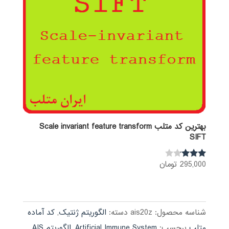
بهترین کد متلب Scale invariant feature transform
SIFT
295,000
تومان
نمره
3.00
از 5
شناسه محصول:
ais20z
دسته:
الگوریتم ژنتیک
,
کد آماده
متلب
برچسب:
Artificial Immune System
,
الگوریتم AIS
,