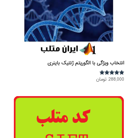
انتخاب ویژگی با الگوریتم ژنتیک باینری
288,000
تومان
نمره
5.00
از 5