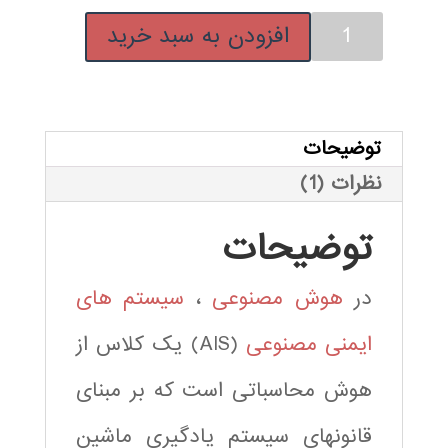
از
آموزش
5
افزودن به سبد خرید
ام
فارسی
تیا
سیستم
ز
م
ایمنی
ش
تر
مصنوعی
توضیحات
ی
عدد
نظرات (1)
توضیحات
در
هوش مصنوعی
،
سیستم های
ایمنی مصنوعی
(AIS) یک کلاس از
هوش محاسباتی است که بر مبنای
قانونهای سیستم یادگیری ماشین