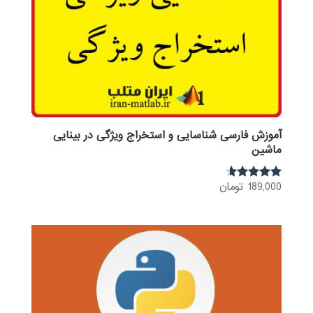
آموزش فارسی شناسایی و استخراج ویژگی در بینایی
ماشین
189,000
تومان
نمره
4.43
از 5