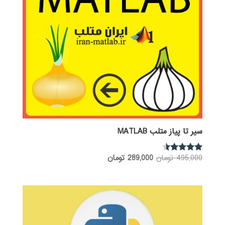
سیر تا پیاز متلب MATLAB
قیمت
قیمت
495,000
تومان
289,000
تومان
نمره
4.36
اصلی:
فعلی:
از 5
495,000 تومان
289,000 تومان.
بود.