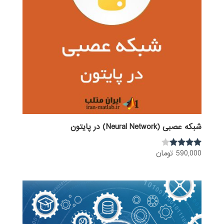
شبکه عصبی (Neural Network) در پایتون
590,000
تومان
نمره
3.92
از 5