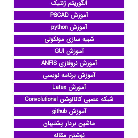
الگوریتم ژنتیک
آموزش PSCAD
آموزش python
شبیه سازی مولکولی
آموزش GUI
آموزش نروفازی ANFIS
آموزش برنامه نویسی
آموزش Latex
شبکه عصبی کانالوشن Convolutional
آموزش github
ماشین بردار پشتیبان
نوشتن مقاله