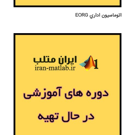
اتوماسيون اداري EORG