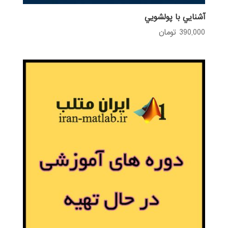
آشنايي با پولشويي
390,000
تومان