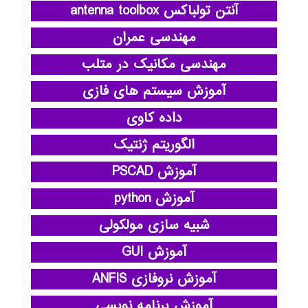
آنتن تولباکس antenna toolbox
مهندسی عمران
مهندسی مکانیک در متلب
آموزش سیستم های فازی
داده کاوی
الگوریتم ژنتیک
آموزش PSCAD
آموزش python
شبیه سازی مولکولی
آموزش GUI
آموزش نروفازی ANFIS
آموزش برنامه نویسی