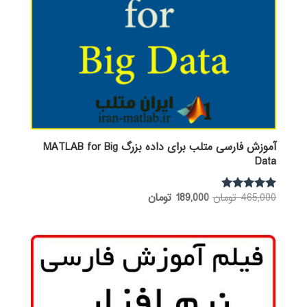
آموزش فارسی متلب برای داده بزرگ MATLAB for Big
Data
قیمت
قیمت
465,000
تومان
189,000
تومان
نمره
5.00
اصلی:
فعلی:
از 5
465,000 تومان
189,000 تومان.
بود.