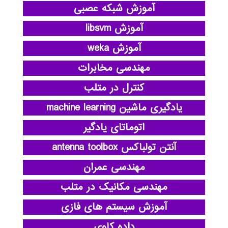
آموزش شبکه عصبی
آموزش libsvm
آموزش weka
مهندسی مخابرات
کنترل در متلب
یادگیری ماشین machine learning
اتوماتای یادگیر
آنتن تولباکس antenna toolbox
مهندسی عمران
مهندسی مکانیک در متلب
آموزش سیستم های فازی
داده کاوی