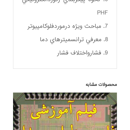
PHF
7. مباحث ويژه درموردفلوكامپيوتر
8. معرفي ترانسميترهاي دما
9. فشارواختلاف فشار
محصولات مشابه