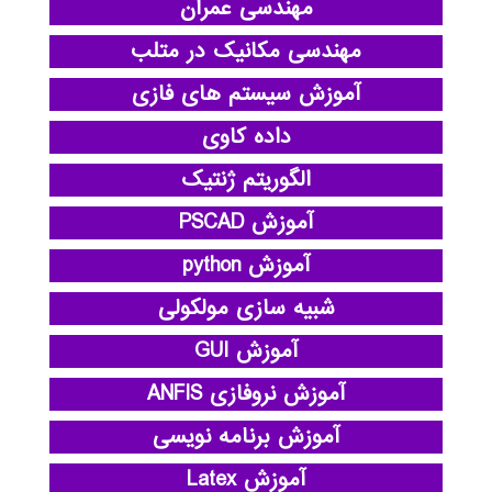
مهندسی عمران
مهندسی مکانیک در متلب
آموزش سیستم های فازی
داده کاوی
الگوریتم ژنتیک
آموزش PSCAD
آموزش python
شبیه سازی مولکولی
آموزش GUI
آموزش نروفازی ANFIS
آموزش برنامه نویسی
آموزش Latex