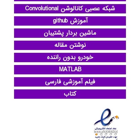
شبکه عصبی کانالوشن Convolutional
آموزش github
ماشین بردار پشتیبان
نوشتن مقاله
خودرو بدون راننده
MATLAB
فیلم آموزشی فارسی
کتاب