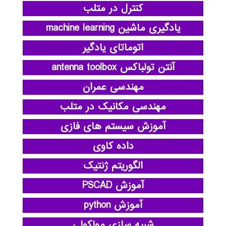
کنترل در متلب
یادگیری ماشین machine learning
اتوماتای یادگیر
آنتن تولباکس antenna toolbox
مهندسی عمران
مهندسی مکانیک در متلب
آموزش سیستم های فازی
داده کاوی
الگوریتم ژنتیک
آموزش PSCAD
آموزش python
شبیه سازی مولکولی