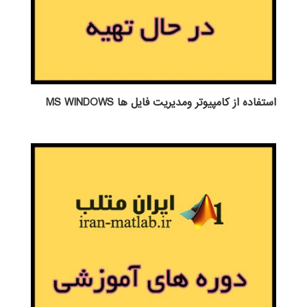
استفاده از كامپيوتر ومديريت فايل ها MS WINDOWS