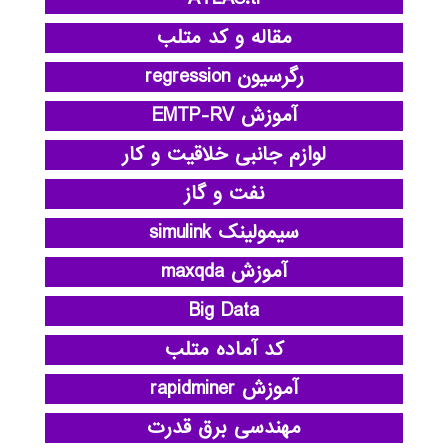
مقاله و کد متلب
رگرسیون regression
آموزش EMTP-RV
لوازم جانبی خلاقیت و کار
نفت و گاز
سیمولینک simulink
آموزش maxqda
Big Data
کد آماده متلب
آموزش rapidminer
مهندسی برق قدرت