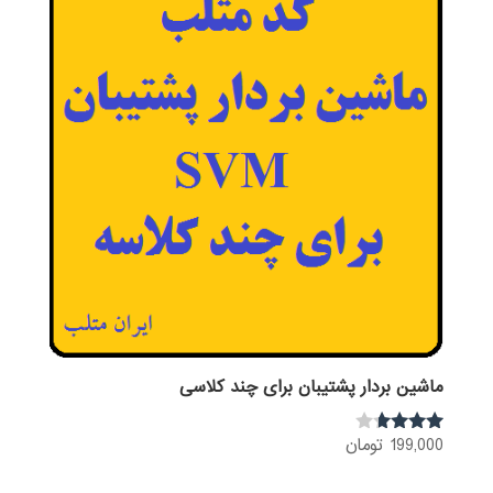
ماشین بردار پشتیبان برای چند کلاسی
199,000
تومان
نمره
3.54
از 5