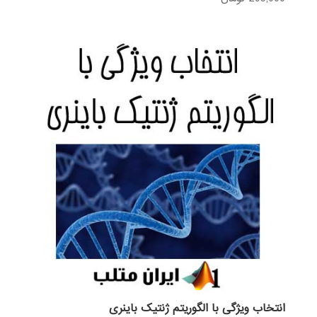
4.33
از 5
انتخاب ویژگی با الگوریتم ژنتیک باینری