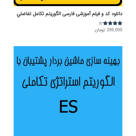
دانلود کد و فیلم آموزشی فارسی الگوریتم تكامل تفاضلي
295,000
تومان
نمره
4.00
از 5