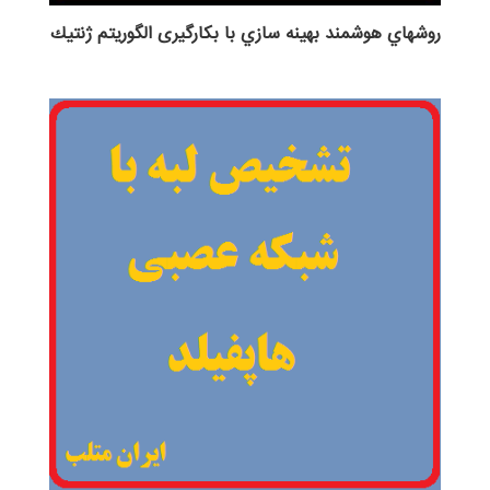
روش‎هاي هوشمند بهينه سازي با بکارگیری الگوريتم ژنتيك