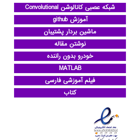
شبکه عصبی کانالوشن Convolutional
آموزش github
ماشین بردار پشتیبان
نوشتن مقاله
خودرو بدون راننده
MATLAB
فیلم آموزشی فارسی
کتاب