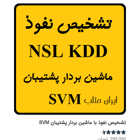
تشخیص نفوذ با ماشین بردار پشتیبان SVM
295,000
تومان
نمره