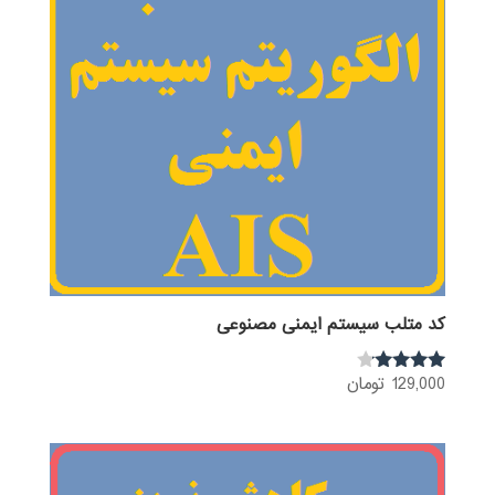
کد متلب سیستم ایمنی مصنوعی
129,000
تومان
نمره
4.00
از 5