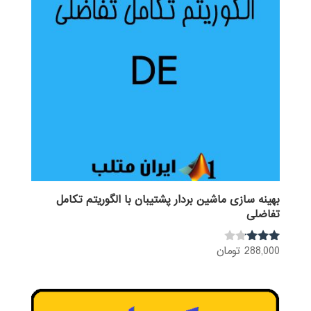
بهینه سازی ماشین بردار پشتیبان با الگوریتم تکامل
تفاضلی
288,000
تومان
نمره
3.00
از 5