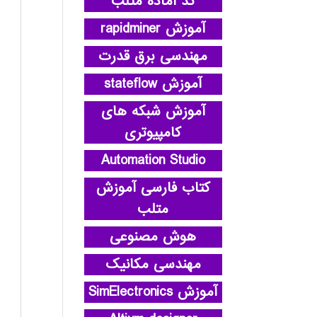
کد آماده متلب
آموزش rapidminer
مهندسی برق قدرت
آموزش stateflow
آموزش شبکه های
کامپیوتری
Automation Studio
کتاب فارسی آموزش
متلب
هوش مصنوعی
مهندسی مکانیک
آموزش SimElectronics