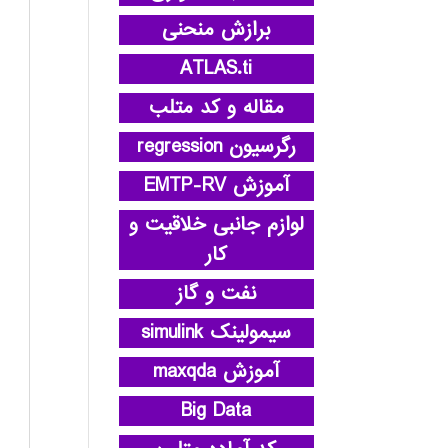
برازش منحنی
ATLAS.ti
مقاله و کد متلب
رگرسیون regression
آموزش EMTP-RV
لوازم جانبی خلاقیت و
کار
نفت و گاز
سیمولینک simulink
آموزش maxqda
Big Data