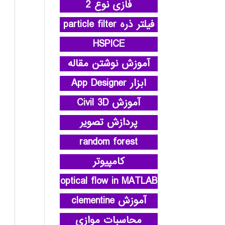
فازی نوع 2
فیلتر ذره particle filter
HSPICE
آموزش نوشتن مقاله
ابزار App Designer
آموزش Civil 3D
پردازش تصویر
random forest
کامپیوتر
optical flow in MATLAB
آموزش clementine
محاسبات موازی