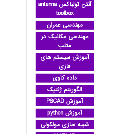
آنتن تولباکس antenna
toolbox
مهندسی عمران
مهندسی مکانیک در
متلب
آموزش سیستم های
فازی
داده کاوی
الگوریتم ژنتیک
آموزش PSCAD
آموزش python
شبیه سازی مولکولی