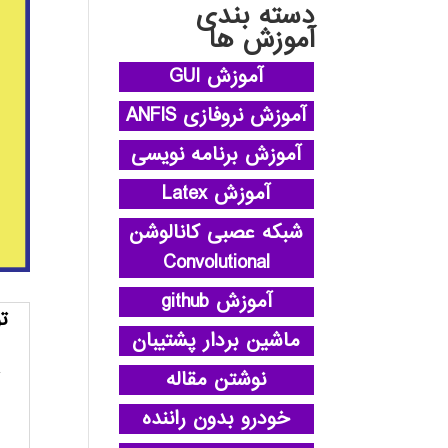
دسته بندی
آموزش ها
آموزش GUI
آموزش نروفازی ANFIS
آموزش برنامه نویسی
آموزش Latex
شبکه عصبی کانالوشن
Convolutional
آموزش github
ت
ماشین بردار پشتیبان
نوشتن مقاله
خودرو بدون راننده