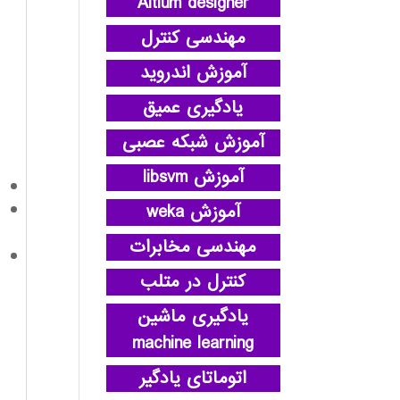
Altium designer
مهندسی کنترل
آموزش اندروید
یادگیری عمیق
آموزش شبکه عصبی
آموزش libsvm
آموزش weka
مهندسی مخابرات
کنترل در متلب
یادگیری ماشین
machine learning
اتوماتای یادگیر