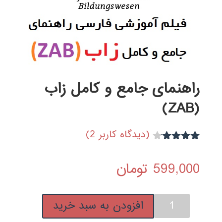
راهنمای جامع و کامل زاب
(ZAB)
(دیدگاه کاربر
2
)
2
امتیاز
4.00
از 5
599,000
تومان
امتیاز
مشتری
راهنمای
افزودن به سبد خرید
جامع